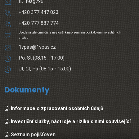
ID: t9ag7x6
+420 377 447 023
+420 777 887 774
Uvedená telefonní čísla neslouží k nabízení ani poskytování investičních
služeb
1vpas@1vpas.cz
Po, St (08:15 - 17:00)
Út, Čt, Pá (08:15 - 15:00)
Dokumenty
Informace o zpracování osobních údajů
Investiční služby, nástroje a rizika s nimi související
Seznam pojišťoven